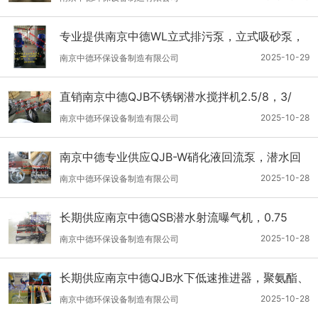
专业提供南京中德WL立式排污泵，立式吸砂泵，
污泥泵，杂质泵
2025-10-29
南京中德环保设备制造有限公司
直销南京中德QJB不锈钢潜水搅拌机2.5/8，3/
8，4/6
2025-10-28
南京中德环保设备制造有限公司
南京中德专业供应QJB-W硝化液回流泵，潜水回
流泵，不锈钢
2025-10-28
南京中德环保设备制造有限公司
长期供应南京中德QSB潜水射流曝气机，0.75
——7.5KW
2025-10-28
南京中德环保设备制造有限公司
长期供应南京中德QJB水下低速推进器，聚氨酯、
玻璃钢叶片
2025-10-28
南京中德环保设备制造有限公司